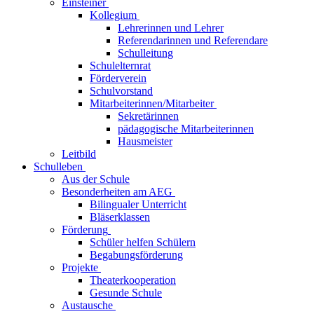
Einsteiner
Kollegium
Lehrerinnen und Lehrer
Referendarinnen und Referendare
Schulleitung
Schulelternrat
Förderverein
Schulvorstand
Mitarbeiterinnen/Mitarbeiter
Sekretärinnen
pädagogische Mitarbeiterinnen
Hausmeister
Leitbild
Schulleben
Aus der Schule
Besonderheiten am AEG
Bilingualer Unterricht
Bläserklassen
Förderung
Schüler helfen Schülern
Begabungsförderung
Projekte
Theaterkooperation
Gesunde Schule
Austausche