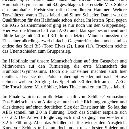
Humboldt-Gymnasium mit 3:0 geschlagen, hier erzielte Max Söhlke
ein traumhaftes Freistoßtor mit seinem linken Hammer. Weitere
Torschützen waren Elyas Jabari und Simon Schaefer. Damit war die
Qualifikation für das Halbfinale schon sicher. Im letzten Spiel gegen
die KGS Salzhemmendorf ging es nur noch um den Gruppensieg.
Hier war die Mannschaft vom AEG auch klar spielbestimmend und
führte lange mit 2:0 und 3:1. In den letzten Minuten mussten die
Einsteiner allerdings zwei einfache Gegentreffer hinnehmen und so
endete das Spiel 3:3 (Tore: Elyas (2), Luca (1)). Trotzdem reichte
das Unentschieden zum Gruppensieg.
Im Halbfinale traf unsere Mannschaft dann auf den Gastgeber und
Mitfavoriten auf den Turniersieg, die erste Mannschaft des
Humboldt-Gymnasiums. Doch die Einsteiner machten auch hier
deutlich, dass sie den Pokal unbedingt wieder mit nach Hause
nehmen wollten. So ging das Spiel mit 3:0 deutlich an das AEG.
Die Torschützen: Max Söhlke, Mats Thiele und erneut Elyas Jabari.
Im Finale wartete dann die Mannschaft vom Schiller-Gymnasium.
Das Spiel schien von Anfang an nur in eine Richtung zu gehen und
alles deutete auf einen deutlichen Sieg der Einsteiner hin. So lag das
AEG schnell mit 2:0 in Führung. Doch das Schiller erspielte sich
das 2:2. Die Antwort folgte zugleich und so ging man wieder mit
3:2 in Führung. Aber das Schiller schaffte wieder den Ausgleich.
Kurz vor Schluss traf dann doch noch unser bester Spieler und