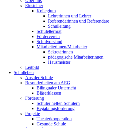
Über uns
Einsteiner
Kollegium
Lehrerinnen und Lehrer
Referendarinnen und Referendare
Schulleitung
Schulelternrat
Förderverein
Schulvorstand
Mitarbeiterinnen/Mitarbeiter
Sekretärinnen
pädagogische Mitarbeiterinnen
Hausmeister
Leitbild
Schulleben
Aus der Schule
Besonderheiten am AEG
Bilingualer Unterricht
Bläserklassen
Förderung
Schüler helfen Schülern
Begabungsförderung
Projekte
Theaterkooperation
Gesunde Schule