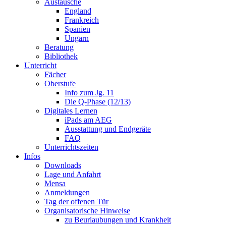
Austausche
England
Frankreich
Spanien
Ungarn
Beratung
Bibliothek
Unterricht
Fächer
Oberstufe
Info zum Jg. 11
Die Q-Phase (12/13)
Digitales Lernen
iPads am AEG
Ausstattung und Endgeräte
FAQ
Unterrichtszeiten
Infos
Downloads
Lage und Anfahrt
Mensa
Anmeldungen
Tag der offenen Tür
Organisatorische Hinweise
zu Beurlaubungen und Krankheit