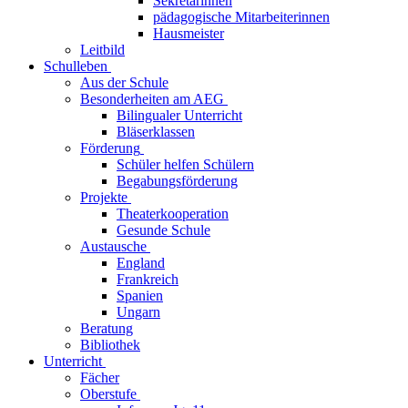
Sekretärinnen
pädagogische Mitarbeiterinnen
Hausmeister
Leitbild
Schulleben
Aus der Schule
Besonderheiten am AEG
Bilingualer Unterricht
Bläserklassen
Förderung
Schüler helfen Schülern
Begabungsförderung
Projekte
Theaterkooperation
Gesunde Schule
Austausche
England
Frankreich
Spanien
Ungarn
Beratung
Bibliothek
Unterricht
Fächer
Oberstufe