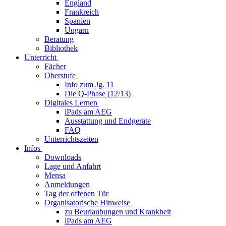
England
Frankreich
Spanien
Ungarn
Beratung
Bibliothek
Unterricht
Fächer
Oberstufe
Info zum Jg. 11
Die Q-Phase (12/13)
Digitales Lernen
iPads am AEG
Ausstattung und Endgeräte
FAQ
Unterrichtszeiten
Infos
Downloads
Lage und Anfahrt
Mensa
Anmeldungen
Tag der offenen Tür
Organisatorische Hinweise
zu Beurlaubungen und Krankheit
iPads am AEG