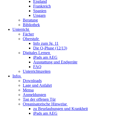
England
Frankreich
Spanien
Ungarn
Beratung
Bibliothek
Unterricht
Fächer
Oberstufe
Info zum Jg. 11
Die Q-Phase (12/13)
Digitales Lernen
iPads am AEG
Ausstattung und Endgeräte
FAQ
Unterrichtszeiten
Infos
Downloads
Lage und Anfahrt
Mensa
Anmeldungen
Tag der offenen Tür
Organisatorische Hinweise
zu Beurlaubungen und Krankheit
iPads am AEG