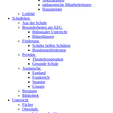
Sekretärinnen
pädagogische Mitarbeiterinnen
Hausmeister
Leitbild
Schulleben
Aus der Schule
Besonderheiten am AEG
Bilingualer Unterricht
Bläserklassen
Förderung
Schüler helfen Schülern
Begabungsförderung
Projekte
Theaterkooperation
Gesunde Schule
Austausche
England
Frankreich
Spanien
Ungarn
Beratung
Bibliothek
Unterricht
Fächer
Oberstufe