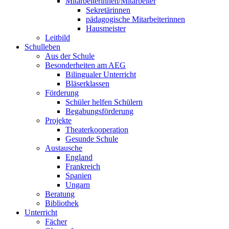
Mitarbeiterinnen/Mitarbeiter
Sekretärinnen
pädagogische Mitarbeiterinnen
Hausmeister
Leitbild
Schulleben
Aus der Schule
Besonderheiten am AEG
Bilingualer Unterricht
Bläserklassen
Förderung
Schüler helfen Schülern
Begabungsförderung
Projekte
Theaterkooperation
Gesunde Schule
Austausche
England
Frankreich
Spanien
Ungarn
Beratung
Bibliothek
Unterricht
Fächer