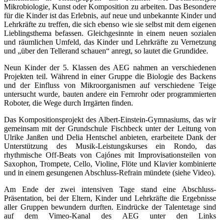
Mikrobiologie, Kunst oder Komposition zu arbeiten. Das Besondere
für die Kinder ist das Erlebnis, auf neue und unbekannte Kinder und
Lehrkräfte zu treffen, die sich ebenso wie sie selbst mit dem eigenen
Lieblingsthema befassen. Gleichgesinnte in einem neuen sozialen
und räumlichen Umfeld, das Kinder und Lehrkräfte zu Vernetzung
und „über den Tellerand schauen“ anregt, so lautet die Grundidee.
Neun Kinder der 5. Klassen des AEG nahmen an verschiedenen
Projekten teil. Während in einer Gruppe die Biologie des Backens
und der Einfluss von Mikroorganismen auf verschiedene Teige
untersucht wurde, bauten andere ein Fernrohr oder programmierten
Roboter, die Wege durch Irrgärten finden.
Das Kompositionsprojekt des Albert-Einstein-Gymnasiums, das wir
gemeinsam mit der Grundschule Fischbeck unter der Leitung von
Ulrike Janßen und Delia Hentschel anbieten, erarbeitete Dank der
Unterstützung des Musik-Leistungskurses ein Rondo, das
rhythmische Off-Beats von Cajónes mit Improvisationsteilen von
Saxophon, Trompete, Cello, Violine, Flöte und Klavier kombinierte
und in einem gesungenen Abschluss-Refrain mündete (siehe Video).
Am Ende der zwei intensiven Tage stand eine Abschluss-
Präsentation, bei der Eltern, Kinder und Lehrkräfte die Ergebnisse
aller Gruppen bewundern durften. Eindrücke der Talentetage sind
auf dem Vimeo-Kanal des AEG unter den Links