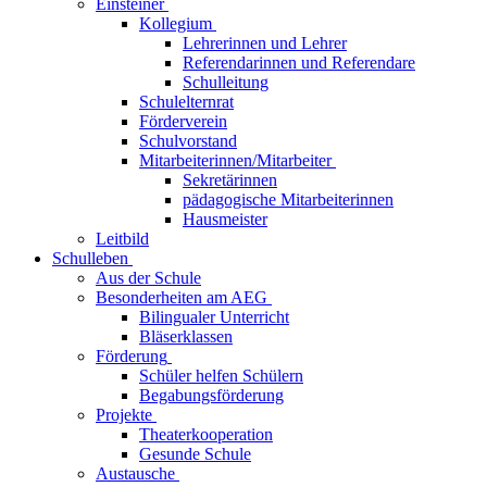
Einsteiner
Kollegium
Lehrerinnen und Lehrer
Referendarinnen und Referendare
Schulleitung
Schulelternrat
Förderverein
Schulvorstand
Mitarbeiterinnen/Mitarbeiter
Sekretärinnen
pädagogische Mitarbeiterinnen
Hausmeister
Leitbild
Schulleben
Aus der Schule
Besonderheiten am AEG
Bilingualer Unterricht
Bläserklassen
Förderung
Schüler helfen Schülern
Begabungsförderung
Projekte
Theaterkooperation
Gesunde Schule
Austausche