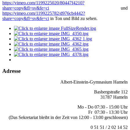
https://vimeo.com/1199225020/80447f4210?
share=copy&fl=sv&fe=ci
und
https://vimeo.com/1199225782/d976cb4442?
share=copy&fl=sv&fe=ci
in Ton und Bild zu sehen.
Adresse
Albert-Einstein-Gymnasium Hameln
Basbergstraße 112
31787 Hameln
Mo - Do 07:30 - 15:00 Uhr
Fr 07:30 - 13:30 Uhr
(Das Sekretariat bleibt in der Zeit von 12:00 - 13:00 geschlossen)
0 51 51 / 2 02 14 52