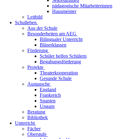
Sekretärinnen
pädagogische Mitarbeiterinnen
Hausmeister
Leitbild
Schulleben
Aus der Schule
Besonderheiten am AEG
Bilingualer Unterricht
Bläserklassen
Förderung
Schüler helfen Schülern
Begabungsförderung
Projekte
Theaterkooperation
Gesunde Schule
Austausche
England
Frankreich
Spanien
Ungarn
Beratung
Bibliothek
Unterricht
Fächer
Oberstufe