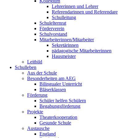
Kollegium
Lehrerinnen und Lehrer
Referendarinnen und Referendare
Schulleitung
Schulelternrat
Förderverein
Schulvorstand
Mitarbeiterinnen/Mitarbeiter
Sekretärinnen
pädagogische Mitarbeiterinnen
Hausmeister
Leitbild
Schulleben
Aus der Schule
Besonderheiten am AEG
Bilingualer Unterricht
Bläserklassen
Förderung
Schüler helfen Schülern
Begabungsförderung
Projekte
Theaterkooperation
Gesunde Schule
Austausche
England