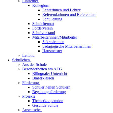
Einsteiner
Kollegium
Lehrerinnen und Lehrer
Referendarinnen und Referendare
Schulleitung
Schulelternrat
Förderverein
Schulvorstand
Mitarbeiterinnen/Mitarbeiter
Sekretärinnen
pädagogische Mitarbeiterinnen
Hausmeister
Leitbild
Schulleben
Aus der Schule
Besonderheiten am AEG
Bilingualer Unterricht
Bläserklassen
Förderung
Schüler helfen Schülern
Begabungsförderung
Projekte
Theaterkooperation
Gesunde Schule
Austausche