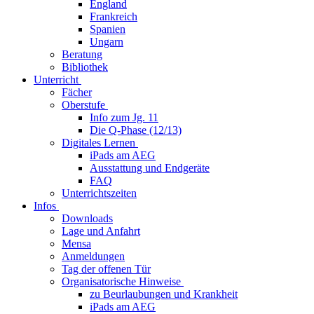
England
Frankreich
Spanien
Ungarn
Beratung
Bibliothek
Unterricht
Fächer
Oberstufe
Info zum Jg. 11
Die Q-Phase (12/13)
Digitales Lernen
iPads am AEG
Ausstattung und Endgeräte
FAQ
Unterrichtszeiten
Infos
Downloads
Lage und Anfahrt
Mensa
Anmeldungen
Tag der offenen Tür
Organisatorische Hinweise
zu Beurlaubungen und Krankheit
iPads am AEG