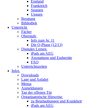
England
Frankreich
Spanien
Ungarn
Beratung
Bibliothek
Unterricht
Fächer
Oberstufe
Info zum Jg. 11
Die Q-Phase (12/13)
Digitales Lernen
iPads am AEG
Ausstattung und Endgeräte
FAQ
Unterrichtszeiten
Infos
Downloads
Lage und Anfahrt
Mensa
Anmeldungen
Tag der offenen Tür
Organisatorische Hinweise
zu Beurlaubungen und Krankheit
iPads am AEG