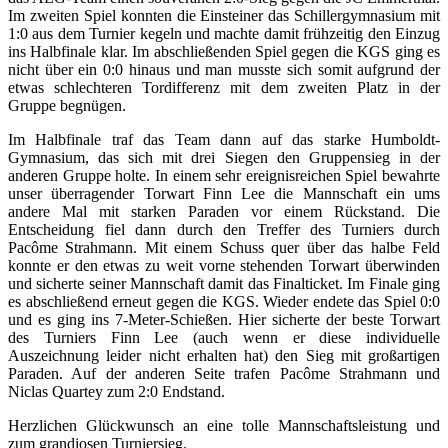
Im zweiten Spiel konnten die Einsteiner das Schillergymnasium mit
1:0 aus dem Turnier kegeln und machte damit frühzeitig den Einzug
ins Halbfinale klar. Im abschließenden Spiel gegen die KGS ging es
nicht über ein 0:0 hinaus und man musste sich somit aufgrund der
etwas schlechteren Tordifferenz mit dem zweiten Platz in der
Gruppe begnügen.
Im Halbfinale traf das Team dann auf das starke Humboldt-
Gymnasium, das sich mit drei Siegen den Gruppensieg in der
anderen Gruppe holte. In einem sehr ereignisreichen Spiel bewahrte
unser überragender Torwart Finn Lee die Mannschaft ein ums
andere Mal mit starken Paraden vor einem Rückstand. Die
Entscheidung fiel dann durch den Treffer des Turniers durch
Pacôme Strahmann. Mit einem Schuss quer über das halbe Feld
konnte er den etwas zu weit vorne stehenden Torwart überwinden
und sicherte seiner Mannschaft damit das Finalticket. Im Finale ging
es abschließend erneut gegen die KGS. Wieder endete das Spiel 0:0
und es ging ins 7-Meter-Schießen. Hier sicherte der beste Torwart
des Turniers Finn Lee (auch wenn er diese individuelle
Auszeichnung leider nicht erhalten hat) den Sieg mit großartigen
Paraden. Auf der anderen Seite trafen Pacôme Strahmann und
Niclas Quartey zum 2:0 Endstand.
Herzlichen Glückwunsch an eine tolle Mannschaftsleistung und
zum grandiosen Turniersieg.