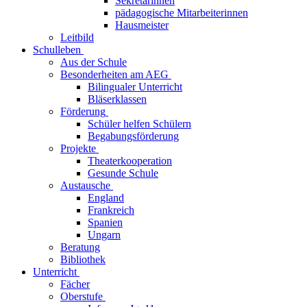
Sekretärinnen
pädagogische Mitarbeiterinnen
Hausmeister
Leitbild
Schulleben
Aus der Schule
Besonderheiten am AEG
Bilingualer Unterricht
Bläserklassen
Förderung
Schüler helfen Schülern
Begabungsförderung
Projekte
Theaterkooperation
Gesunde Schule
Austausche
England
Frankreich
Spanien
Ungarn
Beratung
Bibliothek
Unterricht
Fächer
Oberstufe