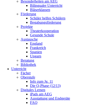
Besonderheiten am AEG
Bilingualer Unterricht
Bläserklassen
Förderung
Schüler helfen Schülern
Begabungsförderung
Projekte
Theaterkooperation
Gesunde Schule
Austausche
England
Frankreich
Spanien
Ungarn
Beratung
Bibliothek
Unterricht
Fächer
Oberstufe
Info zum Jg. 11
Die Q-Phase (12/13)
Digitales Lernen
iPads am AEG
Ausstattung und Endgeräte
FAQ