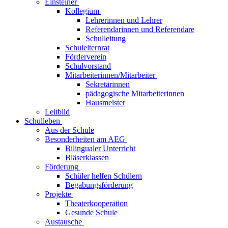
Einsteiner
Kollegium
Lehrerinnen und Lehrer
Referendarinnen und Referendare
Schulleitung
Schulelternrat
Förderverein
Schulvorstand
Mitarbeiterinnen/Mitarbeiter
Sekretärinnen
pädagogische Mitarbeiterinnen
Hausmeister
Leitbild
Schulleben
Aus der Schule
Besonderheiten am AEG
Bilingualer Unterricht
Bläserklassen
Förderung
Schüler helfen Schülern
Begabungsförderung
Projekte
Theaterkooperation
Gesunde Schule
Austausche