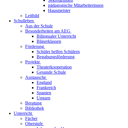
Sekretärinnen
pädagogische Mitarbeiterinnen
Hausmeister
Leitbild
Schulleben
Aus der Schule
Besonderheiten am AEG
Bilingualer Unterricht
Bläserklassen
Förderung
Schüler helfen Schülern
Begabungsförderung
Projekte
Theaterkooperation
Gesunde Schule
Austausche
England
Frankreich
Spanien
Ungarn
Beratung
Bibliothek
Unterricht
Fächer
Oberstufe