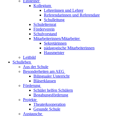
Einsteiner
Kollegium
Lehrerinnen und Lehrer
Referendarinnen und Referendare
Schulleitung
Schulelternrat
Förderverein
Schulvorstand
Mitarbeiterinnen/Mitarbeiter
Sekretärinnen
pädagogische Mitarbeiterinnen
Hausmeister
Leitbild
Schulleben
Aus der Schule
Besonderheiten am AEG
Bilingualer Unterricht
Bläserklassen
Förderung
Schüler helfen Schülern
Begabungsförderung
Projekte
Theaterkooperation
Gesunde Schule
Austausche