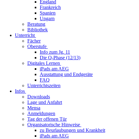
England
Frankreich
Spanien
Ungarn
Beratung
Bibliothek
Unterricht
Fächer
Oberstufe
Info zum Jg. 11
Die Q-Phase (12/13)
Digitales Lernen
iPads am AEG
Ausstattung und Endgeräte
FAQ
Unterrichtszeiten
Infos
Downloads
Lage und Anfahrt
Mensa
Anmeldungen
Tag der offenen Tür
Organisatorische Hinweise
zu Beurlaubungen und Krankheit
iPads am AEG