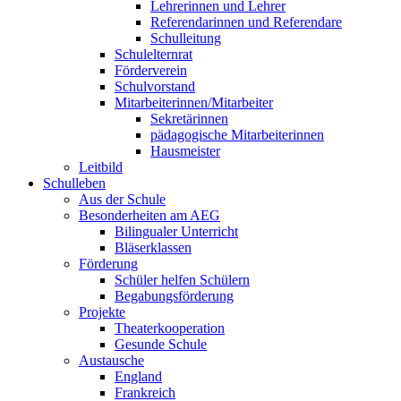
Lehrerinnen und Lehrer
Referendarinnen und Referendare
Schulleitung
Schulelternrat
Förderverein
Schulvorstand
Mitarbeiterinnen/Mitarbeiter
Sekretärinnen
pädagogische Mitarbeiterinnen
Hausmeister
Leitbild
Schulleben
Aus der Schule
Besonderheiten am AEG
Bilingualer Unterricht
Bläserklassen
Förderung
Schüler helfen Schülern
Begabungsförderung
Projekte
Theaterkooperation
Gesunde Schule
Austausche
England
Frankreich