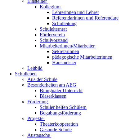
Einsteiner
Kollegium
Lehrerinnen und Lehrer
Referendarinnen und Referendare
Schulleitung
Schulelternrat
Förderverein
Schulvorstand
Mitarbeiterinnen/Mitarbeiter
Sekretärinnen
pädagogische Mitarbeiterinnen
Hausmeister
Leitbild
Schulleben
Aus der Schule
Besonderheiten am AEG
Bilingualer Unterricht
Bläserklassen
Förderung
Schüler helfen Schülern
Begabungsförderung
Projekte
Theaterkooperation
Gesunde Schule
Austausche