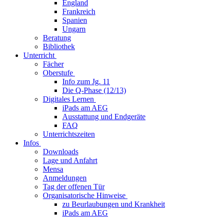
England
Frankreich
Spanien
Ungarn
Beratung
Bibliothek
Unterricht
Fächer
Oberstufe
Info zum Jg. 11
Die Q-Phase (12/13)
Digitales Lernen
iPads am AEG
Ausstattung und Endgeräte
FAQ
Unterrichtszeiten
Infos
Downloads
Lage und Anfahrt
Mensa
Anmeldungen
Tag der offenen Tür
Organisatorische Hinweise
zu Beurlaubungen und Krankheit
iPads am AEG