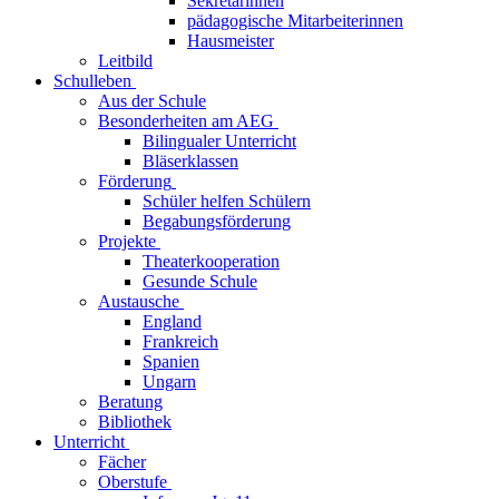
Sekretärinnen
pädagogische Mitarbeiterinnen
Hausmeister
Leitbild
Schulleben
Aus der Schule
Besonderheiten am AEG
Bilingualer Unterricht
Bläserklassen
Förderung
Schüler helfen Schülern
Begabungsförderung
Projekte
Theaterkooperation
Gesunde Schule
Austausche
England
Frankreich
Spanien
Ungarn
Beratung
Bibliothek
Unterricht
Fächer
Oberstufe