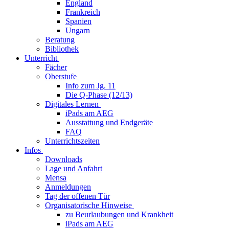
England
Frankreich
Spanien
Ungarn
Beratung
Bibliothek
Unterricht
Fächer
Oberstufe
Info zum Jg. 11
Die Q-Phase (12/13)
Digitales Lernen
iPads am AEG
Ausstattung und Endgeräte
FAQ
Unterrichtszeiten
Infos
Downloads
Lage und Anfahrt
Mensa
Anmeldungen
Tag der offenen Tür
Organisatorische Hinweise
zu Beurlaubungen und Krankheit
iPads am AEG