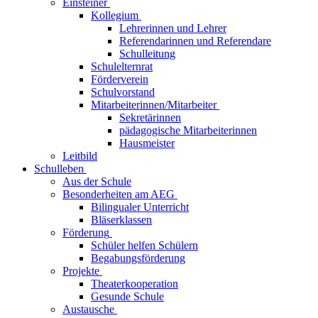
Einsteiner
Kollegium
Lehrerinnen und Lehrer
Referendarinnen und Referendare
Schulleitung
Schulelternrat
Förderverein
Schulvorstand
Mitarbeiterinnen/Mitarbeiter
Sekretärinnen
pädagogische Mitarbeiterinnen
Hausmeister
Leitbild
Schulleben
Aus der Schule
Besonderheiten am AEG
Bilingualer Unterricht
Bläserklassen
Förderung
Schüler helfen Schülern
Begabungsförderung
Projekte
Theaterkooperation
Gesunde Schule
Austausche