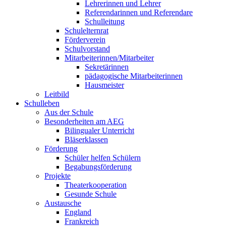
Lehrerinnen und Lehrer
Referendarinnen und Referendare
Schulleitung
Schulelternrat
Förderverein
Schulvorstand
Mitarbeiterinnen/Mitarbeiter
Sekretärinnen
pädagogische Mitarbeiterinnen
Hausmeister
Leitbild
Schulleben
Aus der Schule
Besonderheiten am AEG
Bilingualer Unterricht
Bläserklassen
Förderung
Schüler helfen Schülern
Begabungsförderung
Projekte
Theaterkooperation
Gesunde Schule
Austausche
England
Frankreich