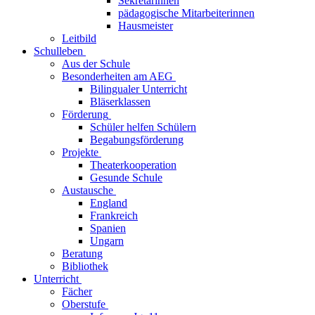
Sekretärinnen
pädagogische Mitarbeiterinnen
Hausmeister
Leitbild
Schulleben
Aus der Schule
Besonderheiten am AEG
Bilingualer Unterricht
Bläserklassen
Förderung
Schüler helfen Schülern
Begabungsförderung
Projekte
Theaterkooperation
Gesunde Schule
Austausche
England
Frankreich
Spanien
Ungarn
Beratung
Bibliothek
Unterricht
Fächer
Oberstufe