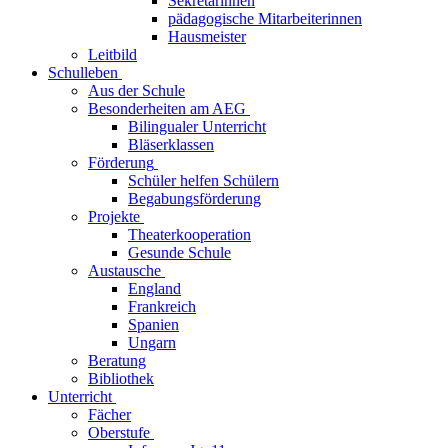
Sekretärinnen
pädagogische Mitarbeiterinnen
Hausmeister
Leitbild
Schulleben
Aus der Schule
Besonderheiten am AEG
Bilingualer Unterricht
Bläserklassen
Förderung
Schüler helfen Schülern
Begabungsförderung
Projekte
Theaterkooperation
Gesunde Schule
Austausche
England
Frankreich
Spanien
Ungarn
Beratung
Bibliothek
Unterricht
Fächer
Oberstufe