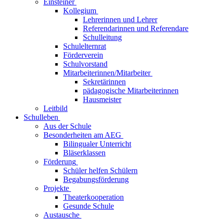
Einsteiner
Kollegium
Lehrerinnen und Lehrer
Referendarinnen und Referendare
Schulleitung
Schulelternrat
Förderverein
Schulvorstand
Mitarbeiterinnen/Mitarbeiter
Sekretärinnen
pädagogische Mitarbeiterinnen
Hausmeister
Leitbild
Schulleben
Aus der Schule
Besonderheiten am AEG
Bilingualer Unterricht
Bläserklassen
Förderung
Schüler helfen Schülern
Begabungsförderung
Projekte
Theaterkooperation
Gesunde Schule
Austausche