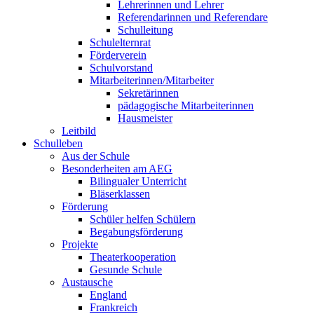
Lehrerinnen und Lehrer
Referendarinnen und Referendare
Schulleitung
Schulelternrat
Förderverein
Schulvorstand
Mitarbeiterinnen/Mitarbeiter
Sekretärinnen
pädagogische Mitarbeiterinnen
Hausmeister
Leitbild
Schulleben
Aus der Schule
Besonderheiten am AEG
Bilingualer Unterricht
Bläserklassen
Förderung
Schüler helfen Schülern
Begabungsförderung
Projekte
Theaterkooperation
Gesunde Schule
Austausche
England
Frankreich