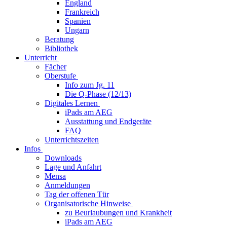
England
Frankreich
Spanien
Ungarn
Beratung
Bibliothek
Unterricht
Fächer
Oberstufe
Info zum Jg. 11
Die Q-Phase (12/13)
Digitales Lernen
iPads am AEG
Ausstattung und Endgeräte
FAQ
Unterrichtszeiten
Infos
Downloads
Lage und Anfahrt
Mensa
Anmeldungen
Tag der offenen Tür
Organisatorische Hinweise
zu Beurlaubungen und Krankheit
iPads am AEG